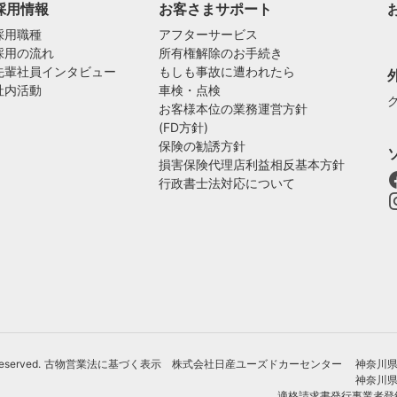
採用情報
お客さまサポート
採用職種
アフターサービス
採用の流れ
所有権解除のお手続き
先輩社員インタビュー
もしも事故に遭われたら
社内活動
車検・点検
お客様本位の業務運営方針
(FD方針)
保険の勧誘方針
損害保険代理店利益相反基本方針
行政書士法対応について
Reserved.
古物営業法に基づく表示 株式会社日産ユーズドカーセンター 神奈川県公安
神奈川県
適格請求書発行事業者登録番号