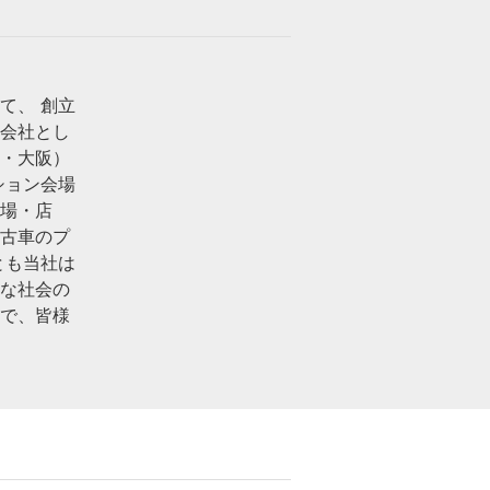
て、 創立
連会社とし
屋・大阪）
ション会場
会場・店
中古車のプ
とも当社は
かな社会の
ので、皆様