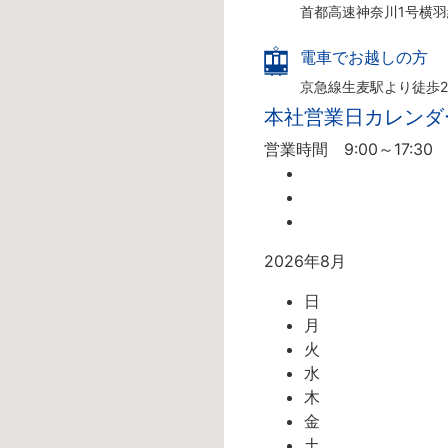
首都高速神奈川1号横
電車でお越しの方
京急線生麦駅より徒歩2
本社営業日カレンダ
営業時間 9:00～17:30
2026年8月
日
月
火
水
木
金
土