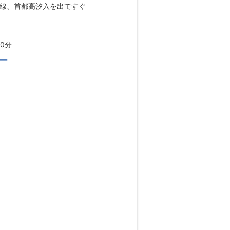
羽線、首都高汐入を出てすぐ
0分
ー