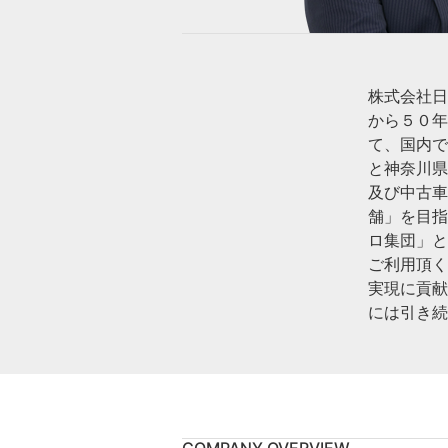
株式会社日
から５０年
て、国内
と神奈川県
及び中古
舗」を目
ロ集団」と
ご利用頂
実現に貢
には引き