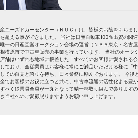
産ユーズドカーセンター（ＮＵＣ）は、皆様のお陰をもちまし
を超える事ができました。 当社は日産自動車100％出資の関
で唯一の日産直営オークション会場の運営（ＮＡＡ東京・名古
相模原市で中古車販売の事業を行っています。 当社のオーク
車店舗はいずれも地域に根差した「すべてのお客様に愛される
指しており、全従業員はお客様に常にご満足いただける様に「
しての自覚と誇りを持ち、日々業務に励んでおります。 今後
く全てお客様のお役に立つと共に、中古車流通の活性化よる豊
献すべく従業員全員が一丸となって精一杯取り組んで参ります
続き当社へのご愛顧賜りますようお願い申し上げます。